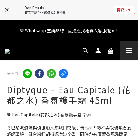
🚧全新 Dan Beauty 平台不停更新中，如有任何查詢歡迎前往 
Dan Beauty
開啟APP
FB/IG 了解更多!
首次下載 APP 領取 $15 購物金
會員權益升級中✨ 新福利即將公布💝敬請期待2026!
💬 Whatsapp 查詢熱線 - 直接搵我地真人客服啦👧 ! 
會員權益升級中✨ 新福利即將公布💝敬請期待2026!
分享到
Diptyque – Eau Capitale (花
都之水) 香氛護手霜 45ml
💖 Eau Capitale (花都之水) 香氛護手霜 🌹🌿
將巴黎嘅浪漫與優雅融入妳嘅日常護手儀式✨！絲柏與玫瑰嘅香氣
輕輕環繞，融合粉紅胡椒嘅微妙辛香，同時帶有廣藿香嘅溫暖尾