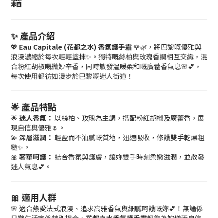
霜
✨ 產品介紹
💖
Eau Capitale (花都之水) 香氛護手霜
🌹🌿，將巴黎嘅優雅與
浪漫濃縮於每次輕輕塗抹✨。獨特嘅絲柏與玫瑰香調相互交織，混
合粉紅胡椒嘅微妙辛香，同時散發溫暖柔和嘅廣藿香氣息🌸💕，
每次使用都彷如漫步於巴黎嘅迷人街道！
🌟 產品特點
🌟
迷人香氣：
以絲柏、玫瑰為主調，搭配粉紅胡椒及廣藿香，展
現自信與優雅🌷。
💫
深層滋潤：
輕盈而不油膩嘅質地，迅速吸收，修護雙手乾燥粗
糙✨。
🎀
奢華呵護：
結合香氛與護膚，讓妳雙手時刻柔嫩滋潤，並散發
迷人氣息💕。
🎀 適用人群
🌸 適合熱愛法式浪漫、追求高雅香氣與細膩呵護嘅妳💕！無論係