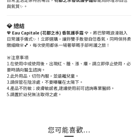
日常生活定係特別場合，
花都之水香氛護手霜
都能為妳增添自信
與氣質✨。
💎 總結
💖
Eau Capitale (花都之水) 香氛護手霜
🌹，將巴黎嘅浪漫融入
日常護手儀式✨！立即選購，讓妳雙手散發自信香氣，同時保持柔
嫩細緻🌸💕，每次使用都係一場奢華嘅手部呵護之旅！
🚨注意事項
1.在使用中或使用後，出現紅、腫、漲、癢，請立即停止使用，必
要時請向醫生諮詢。
2.此外用品，切勿內服，並遠離兒童。
3.請保管在陰涼處，不要曝曬在太陽下。
4.產品不防敏；皮膚敏感者,建議使用前可諮詢專業醫師。
5.請置於幼兒無法取得之處。
您可能喜歡...