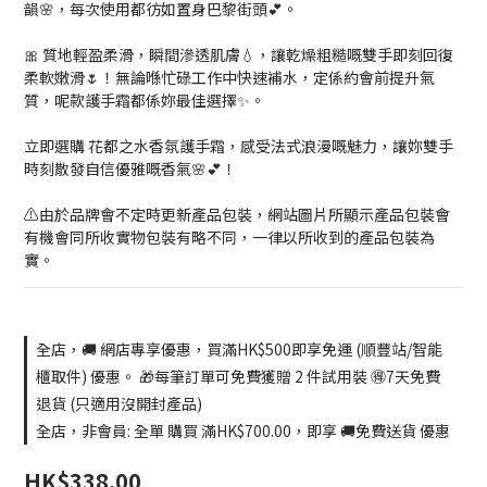
韻🌸，每次使用都彷如置身巴黎街頭💕。
🎀 質地輕盈柔滑，瞬間滲透肌膚💧，讓乾燥粗糙嘅雙手即刻回復
柔軟嫩滑🌷！無論喺忙碌工作中快速補水，定係約會前提升氣
質，呢款護手霜都係妳最佳選擇✨。
立即選購 花都之水香氛護手霜，感受法式浪漫嘅魅力，讓妳雙手
時刻散發自信優雅嘅香氣🌸💕！
⚠️由於品牌會不定時更新產品包裝，網站圖片所顯示產品包裝會
有機會同所收實物包裝有略不同，一律以所收到的產品包裝為
實。
全店，🚚 網店專享優惠，買滿HK$500即享免運 (順豐站/智能
櫃取件) 優惠。 🎁每筆訂單可免費獲贈 2 件試用裝 🉐7天免費
退貨 (只適用沒開封產品)
全店，非會員: 全單 購買 滿HK$700.00，即享 🚚免費送貨 優惠
HK$338.00