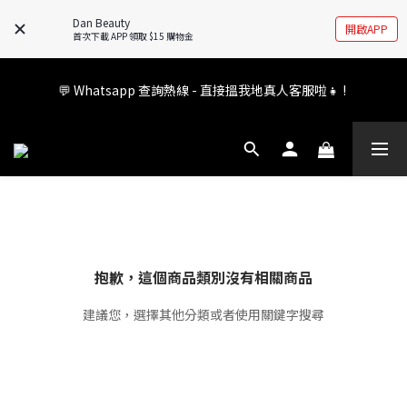
🚧全新 Dan Beauty 平台不停更新中，如有任何查詢歡迎前往 
Dan Beauty
開啟APP
FB/IG 了解更多!
首次下載 APP 領取 $15 購物金
會員權益升級中✨ 新福利即將公布💝敬請期待2026!
💬 Whatsapp 查詢熱線 - 直接搵我地真人客服啦👧 ! 
會員權益升級中✨ 新福利即將公布💝敬請期待2026!
抱歉，這個商品類別沒有相關商品
建議您，選擇其他分類或者使用關鍵字搜尋