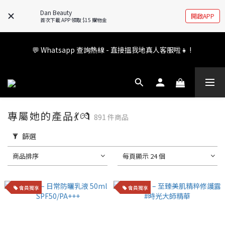
🚧全新 Dan Beauty 平台不停更新中，如有任何查詢歡迎前往 
Dan Beauty
開啟APP
FB/IG 了解更多!
首次下載 APP 領取 $15 購物金
會員權益升級中✨ 新福利即將公布💝敬請期待2026!
💬 Whatsapp 查詢熱線 - 直接搵我地真人客服啦👧 ! 
會員權益升級中✨ 新福利即將公布💝敬請期待2026!
專屬她的產品💃💏
891 件商品
篩選
商品排序
每頁顯示 24 個
會員獨享
會員獨享