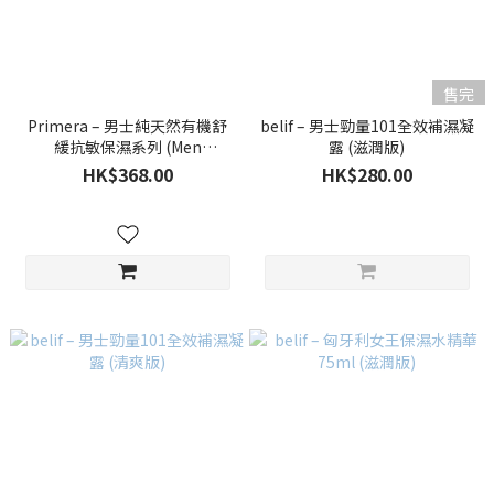
售完
Primera – 男士純天然有機舒
belif – 男士勁量101全效補濕凝
緩抗敏保濕系列 (Men
露 (滋潤版)
Organience) 套裝
HK$368.00
HK$280.00