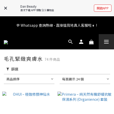
🚧全新 Dan Beauty 平台不停更新中，如有任何查詢歡迎前往 
Dan Beauty
開啟APP
FB/IG 了解更多!
首次下載 APP 領取 $15 購物金
會員權益升級中✨ 新福利即將公布💝敬請期待2026!
💬 Whatsapp 查詢熱線 - 直接搵我地真人客服啦👧 ! 
會員權益升級中✨ 新福利即將公布💝敬請期待2026!
毛孔緊緻爽膚水
74 件商品
篩選
商品排序
每頁顯示 24 個