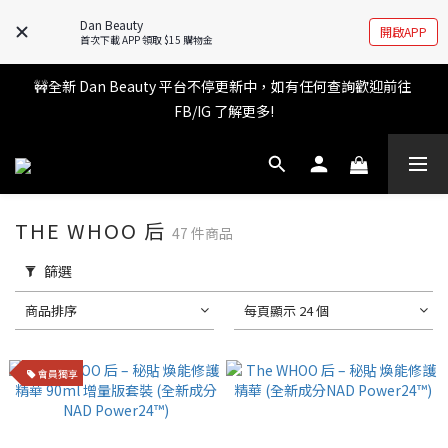
Dan Beauty
會員權益升級中✨ 新福利即將公布💝敬請期待2026!
開啟APP
首次下載 APP 領取 $15 購物金
🚧全新 Dan Beauty 平台不停更新中，如有任何查詢歡迎前往 
會員權益升級中✨ 新福利即將公布💝敬請期待2026!
FB/IG 了解更多!
💬 Whatsapp 查詢熱線 - 直接搵我地真人客服啦👧 ! 
THE WHOO 后
47 件商品
會員權益升級中✨ 新福利即將公布💝敬請期待2026!
篩選
商品排序
每頁顯示 24 個
會員獨享