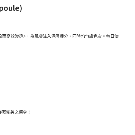
poule)
盈而高效滲透⚡，為肌膚注入深層養分，同時均勻膚色🌸。每日使
嘅完美之選💎！