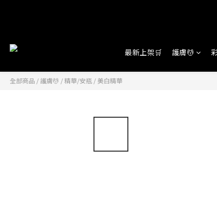
最新上架🛒
護膚💆
彩
全部商品
/
護膚💆
/
精華/安瓶
/
美白精華