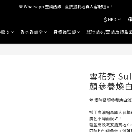
💬 Whatsapp 查詢熱線 - 直接搵我地真人客服啦👧 ! 
會員權益升級中✨ 新福利即將公布💝敬請期待2026!
$
HKD
會員權益升級中✨ 新福利即將公布💝敬請期待2026!
妝💄
香水香薰🌹
身體護理🛀
旅行裝✈️/套裝及禮盒
雪花秀 Sul
顏參養煥
💖 禦時緊顏參養煥白淡
採用高濃縮高麗人參精
膚色不均而設💕！
輕盈高效嘅安瓶質地⚡
同時均勻膚色🌸。淡雅