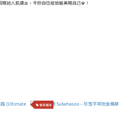
嘅迷人肌膚🎀，令妳自信綻放最美嘅自己💎！
會員獨享