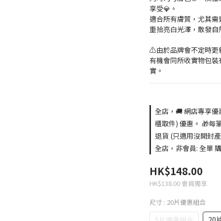
享受💎。
適合所有膚質，尤其需
重拾亮白光澤，散發自
⚠️由於品牌會不定時
有機會同所收實物包裝
實。
全店，🚚 網店專享優
櫃取件) 優惠。 🎁每
退貨 (只適用沒開封產
全店，非會員: 全單 購買
HK$148.00
HK$138.00
會員獨享
尺寸
: 20片優惠組合
5片優惠組合
20