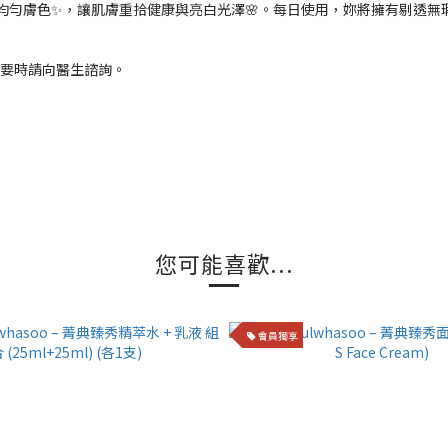
均勻膚色✨，讓肌膚重拾健康與亮白光澤🌸。每日使用，妳將擁有剔透無瑕
必要時請向醫生諮詢。
您可能喜歡...
會員獨享