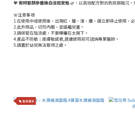
💖
禦時緊顏參養煥白淡斑安瓶
🌿，以高效配方對抗色斑與暗沉，
🚨注意事項
1.在使用中或使用後，出現紅、腫、漲、癢，請立即停止使用，
2.此外用品，切勿內服，並遠離兒童。
3.請保管在陰涼處，不要曝曬在太陽下。
4.產品不防敏；皮膚敏感者,建議使用前可諮詢專業醫師。
5.請置於幼兒無法取得之處。
會員獨享