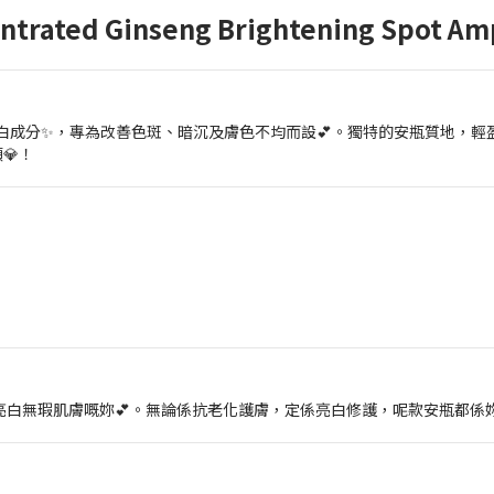
ed Ginseng Brightening Spot Am
白成分✨，專為改善色斑、暗沉及膚色不均而設💕。獨特的安瓶質地，輕
💎！
亮白無瑕肌膚嘅妳💕。無論係抗老化護膚，定係亮白修護，呢款安瓶都係妳