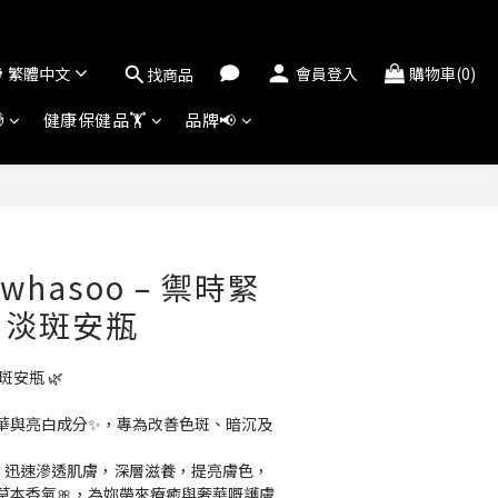
繁體中文
會員登入
購物車(0)
找商品

健康保健品🏋️
品牌📢
立即購買
whasoo – 禦時緊
白淡斑安瓶
斑安瓶 🌿
華與亮白成分✨，專為改善色斑、暗沉及
，迅速滲透肌膚，深層滋養，提亮膚色，
草本香氣🎀，為妳帶來療癒與奢華嘅護膚