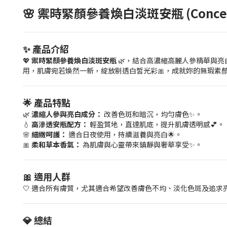
🌸 禦時緊顏參養煥白淡斑安瓶 (Concentrat
✨ 產品介紹
💖
禦時緊顏參養煥白淡斑安瓶
🌿，結合高濃縮高麗人參精華與亮
用，肌膚宛若煥然一新，綻放剔透白皙光彩🎀，成就妳的無瑕素顏
🌟 產品特點
🌿
濃縮人參與亮白成分：
改善色斑和暗沉，均勻膚色✨。
💧
高滲透安瓶配方：
輕盈質地，直達肌底，提升肌膚透明感💕。
🌸
細緻呵護：
適合日夜使用，持續滋養與亮白🌟。
🎀
柔和草本香氣：
為肌膚與心靈帶來鎮靜與奢華享受✨。
🎀 適用人群
🤍 適合所有膚質，尤其適合希望改善膚色不均、淡化色斑及追求
💎 總結