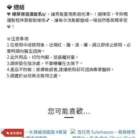
💎 總結
💖
綠茶保濕潤髮乳
🍃，讓秀髮重現柔順光澤✨！選擇佢，令妳嘅
護髮程序更輕鬆愉悅💕，讓每次洗髮都變成一場自然香氣嘅享受
💎！
🚨注意事項
1.在使用中或使用後，出現紅、腫、漲、癢，請立即停止使用，必
要時請向醫生諮詢。
2.此外用品，切勿內服，並遠離兒童。
3.請保管在陰涼處，不要曝曬在太陽下。
4.產品不防敏；皮膚敏感者,建議使用前可諮詢專業醫師。
5.請置於幼兒無法取得之處。
您可能喜歡...
會員獨享