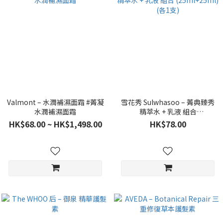
Valmont – 水潤補濕面霜 #菁凝
雪花秀 Sulwhasoo – 菁典臻秀
水潤補濕面霜
精萃水 + 乳液 組合
(25ml+25ml) (各1支)
HK$68.00 ~ HK$1,498.00
HK$78.00