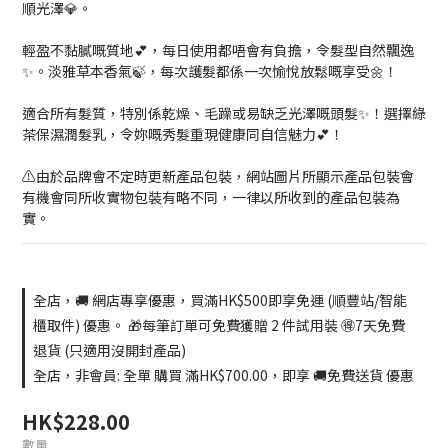
順光澤💎。
輕盈不黏膩嘅質地💕，每日使用都唔會有負擔，令髮型自然飄逸
✨。淡雅草本香氣🍃，每次護髮都係一次愉悅放鬆嘅享受🌼！
適合所有髮質，特別係乾燥、毛躁或易缺乏光澤嘅頭髮✨！選擇綠
茶保濕潤髮乳，令妳嘅秀髮重現健康同自信魅力💕！
⚠️由於品牌會不定時更新產品包裝，網站圖片所顯示產品包裝會
有機會同所收實物包裝有略不同，一律以所收到的產品包裝為
實。
全店，🚚 網店專享優惠，買滿HK$500即享免運 (順豐站/智能
櫃取件) 優惠。 🎁每筆訂單可免費獲贈 2 件試用裝 🉐7天免費
退貨 (只適用沒開封產品)
全店，非會員: 全單 購買 滿HK$700.00，即享 🚚免費送貨 優惠
HK$228.00
數量