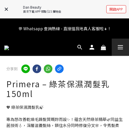
🚧全新 Dan Beauty 平台不停更新中，如有任何查詢歡迎前往 
Dan Beauty
開啟APP
FB/IG 了解更多!
首次下載 APP 領取 $15 購物金
會員權益升級中✨ 新福利即將公布💝敬請期待2026!
💬 Whatsapp 查詢熱線 - 直接搵我地真人客服啦👧 ! 
會員權益升級中✨ 新福利即將公布💝敬請期待2026!
分享到
Primera – 綠茶保濕潤髮乳
150ml
💖 綠茶保濕潤髮乳🍃
專為想改善乾燥毛躁髮質嘅妳而設✨！蘊含天然綠茶精華🌿同益生
菌技術💧，深層滋養髮絲，鎖住水分同時修復分叉🌸，令秀髮柔