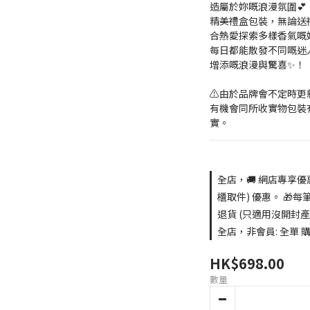
造屬於妳嘅浪漫氛圍💕
精美禮盒包裝，無論送
合熱愛探索多樣香氣嘅妳，L'ar
每日都能散發不同嘅迷
增添嘅浪漫與驚喜✨！
⚠️由於品牌會不定時
有機會同所收實物包裝
實。
全店，🚚 網店專享優
櫃取件) 優惠。 🎁每
退貨 (只適用沒開封產
全店，非會員: 全單 購買
HK$698.00
數量