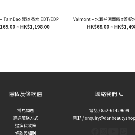
e – TamDao 譚道 香水 EDT/EDP
Valmont – 水潤補濕面霜 #菁
165.00 ~ HK$1,198.00
HK$68.00 ~ HK$1,49
隱私及條款 🏪
聯絡我們 📞
常見問題
電話 /
852-61429699
運送服務方式
電郵 / enquiry@danbeautysho
退換貨政策
條款與細則