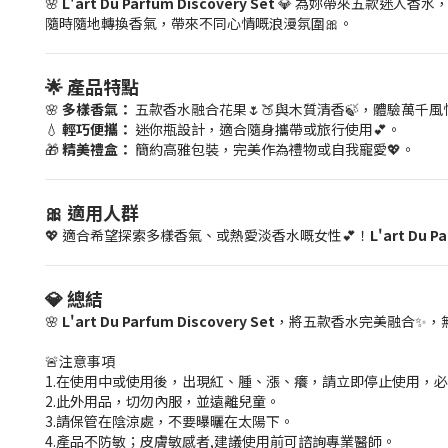
🌸
L'art Du Parfum Discovery Set
💎 為妳帶來五款迷人香
隨時隨地轉換香氣，帶來不同心情嘅浪漫氛圍🎀。
🌟 產品特點
🌸
多樣香氣：
五款香水融合花果🌷🍑與木質清香🍃，體驗萬千風
💧
輕巧便攜：
迷你瓶設計，適合隨身攜帶或旅行使用💕。
🎁
精美禮盒：
簡約高雅包裝，完美作為禮物或自我寵愛💖。
🎀 適用人群
💖 適合希望探索多樣香氣、或熱愛淡香水嘅女性💕！
L'art Du P
💎 總結
🌸
L'art Du Parfum Discovery Set
，將五款香水完美融合✨，
🚨注意事項
1.在使用中或使用後，出現紅、腫、漲、癢，請立即停止使用，
2.此外用品，切勿內服，並遠離兒童。
3.請保管在陰涼處，不要曝曬在太陽下。
4.產品不防敏；皮膚敏感者,建議使用前可諮詢專業醫師。