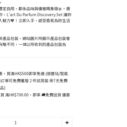
。
禮定自用，都係品味與優雅嘅象徵🎀。適
t Du Parfum Discovery Set 讓妳
人魅力💖！立即入手，感受香氣為妳生活
更新產品包裝，網站圖片所顯示產品包裝會
有略不同，一律以所收到的產品包裝為
惠，買滿HK$500即享免運 (順豐站/智能
筆訂單可免費獲贈 2 件試用裝 🉐7天免費
品)
 滿HK$700.00，即享 🚚免費送貨 優惠