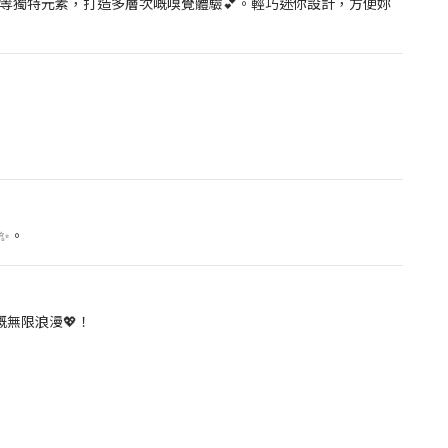
等獨特元素，打造多層次嘅嗅覺體驗💕。輕巧迷你設計，方便妳
✨。
無限浪漫💖！