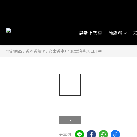
最新上架🛒
護膚💆
彩
全部商品
/
香水香薰🌹
/
女士香水💃
/
女士淡香水 EDT👑
分享到