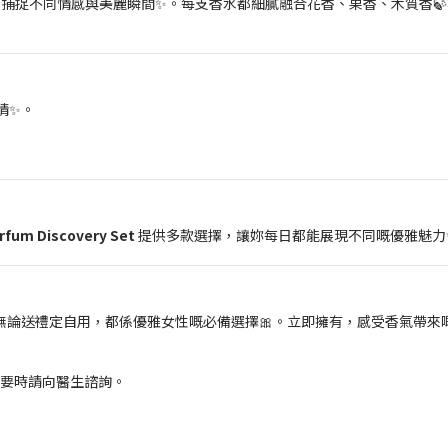
水，捕捉不同情感與美麗瞬間✨。每支香水都細膩融合花香、果香、木質香
情✨。
arfum Discovery Set
提供多款選擇，讓妳每日都能展現不同嘅優雅魅力
無論送禮定自用，都係優雅女性嘅必備選擇🎀。立即擁有，感受香氣帶來嘅
必要時請向醫生諮詢。