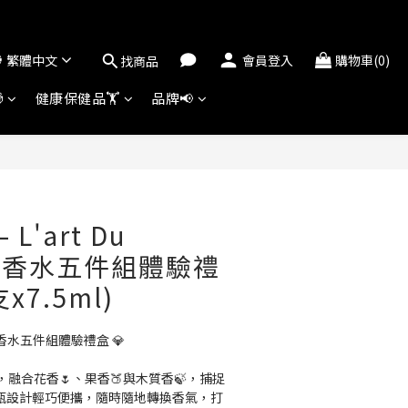
繁體中文
會員登入
購物車(0)
找商品

健康保健品🏋️
品牌📢
立即購買
– L'art Du
m 淡香水五件組體驗禮
x7.5ml)
um 淡香水五件組體驗禮盒 💎
融合花香🌷、果香🍑與木質香🍃，捕捉
瓶設計輕巧便攜，隨時隨地轉換香氣，打