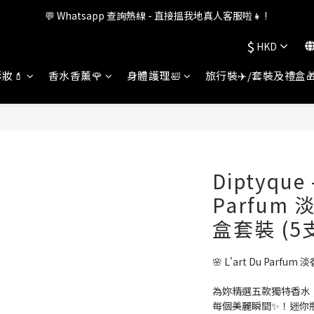
💬 Whatsapp 查詢熱線 - 直接搵我地真人客服啦👧 ! 
會員權益升級中✨ 新福利即將公布💝敬請期待2026!
$
HKD
會員權益升級中✨ 新福利即將公布💝敬請期待2026!
妝💄
香水香薰🌹
身體護理🛀
旅行裝✈️/套裝及禮盒
Diptyque 
Parfu
盒套裝 (5支
🌸 L'art Du Parf
為妳精選五款獨特香水，
每個美麗瞬間✨！迷你