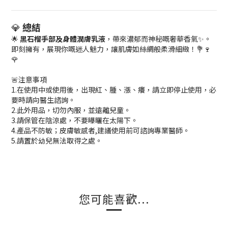
💎
總結
🌟
黑石榴手部及身體潤膚乳液
，帶來濃郁而神秘嘅奢華香氣✨。
即刻擁有，展現你嘅迷人魅力，讓肌膚如絲綢般柔滑細緻！💐🍷
🌹
🚨注意事項
1.在使用中或使用後，出現紅、腫、漲、癢，請立即停止使用，必
要時請向醫生諮詢。
2.此外用品，切勿內服，並遠離兒童。
3.請保管在陰涼處，不要曝曬在太陽下。
4.產品不防敏；皮膚敏感者,建議使用前可諮詢專業醫師。
5.請置於幼兒無法取得之處。
您可能喜歡...