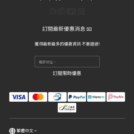
訂閱最新優惠消息 📧
獲得最新最多的優惠資訊 不要錯過!
訂閱限時優惠
繁體中文