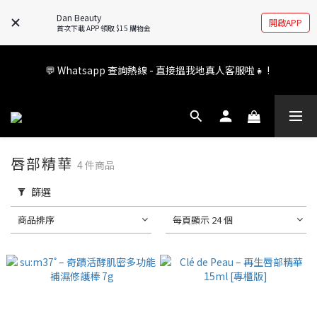
🚧全新 Dan Beauty 平台不停更新中，如有任何查詢歡迎前往 
Dan Beauty
開啟APP
FB/IG 了解更多!
首次下載 APP 領取 $15 購物金
會員權益升級中✨ 新福利即將公布💝敬請期待2026!
💬 Whatsapp 查詢熱線 - 直接搵我地真人客服啦👧 ! 
會員權益升級中✨ 新福利即將公布💝敬請期待2026!
唇部精華
4 件商品
篩選
商品排序
每頁顯示 24 個