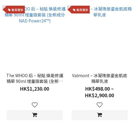
會員獨享
會員獨享
The WHOO 后 – 秘貼 煥能修護
Valmont – 冰凝瑰傲鎏金肌底
精華 90ml 增量版套裝 (全新成
精華乳液
分NAD Power24™)
HK$1,230.00
HK$498.00 ~
HK$2,900.00