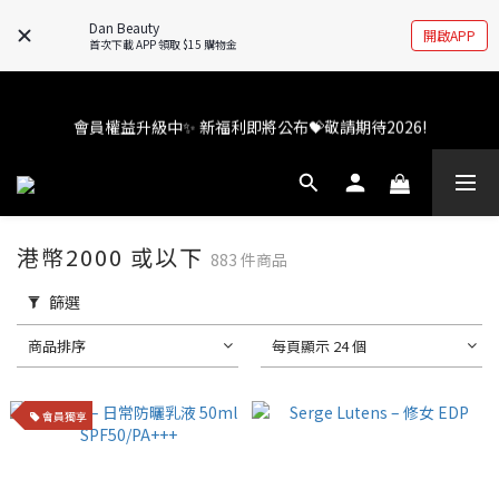
Dan Beauty
開啟APP
首次下載 APP 領取 $15 購物金
會員權益升級中✨ 新福利即將公布💝敬請期待2026!
會員權益升級中✨ 新福利即將公布💝敬請期待2026!
🚧全新 Dan Beauty 平台不停更新中，如有任何查詢歡迎前往 
FB/IG 了解更多!
港幣2000 或以下
883 件商品
💬 Whatsapp 查詢熱線 - 直接搵我地真人客服啦👧 ! 
篩選
會員權益升級中✨ 新福利即將公布💝敬請期待2026!
商品排序
每頁顯示 24 個
會員獨享