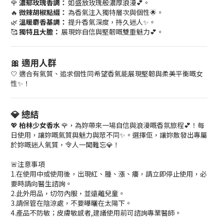
🌹
濃郁玫瑰香調：
如盛放玫瑰般濃厚浪漫💕。
🔥
微辣胡椒點綴：
為香氣注入獨特層次與個性🌟。
🌿
溫暖麝香基調：
提升香氣深度，持久迷人✨。
🥰
獨特且大膽：
展現妳自信與堅韌嘅雙重魅力💕。
🎀 適用人群
🤍 適合有氣質、追求個性同希望香氣能展現堅韌與柔美平衡嘅女
性✨！
💎 總結
💖
柏林少女香水
🌹，為妳帶來一場自信與浪漫嘅香氛旅程💕！每
日使用，讓妳嘅氣質與魅力與眾不同✨。選擇佢，讓妳散發出專屬
於妳嘅迷人氣質，令人一聞難忘💎！
🚨注意事項
1.在使用中或使用後，出現紅、腫、漲、癢，請立即停止使用，必
要時請向醫生諮詢。
2.此外用品，切勿內服，並遠離兒童。
3.請保管在陰涼處，不要曝曬在太陽下。
4.產品不防敏；皮膚敏感者,建議使用前可諮詢專業醫師。