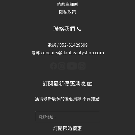
條款與細則
隱私政策
聯絡我們 📞
電話 /
852-61429699
電郵 / enquiry@danbeautyshop.com
訂閱最新優惠消息 📧
獲得最新最多的優惠資訊 不要錯過!
訂閱限時優惠