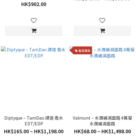
HK$902.00
會員獨享
Diptyque – TamDao 譚道 香水
Valmont – 水潤補濕面霜 #菁凝
EDT/EDP
水潤補濕面霜
HK$165.00 ~ HK$1,198.00
HK$68.00 ~ HK$1,498.00