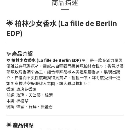
商品描述
🌟 柏林少女香水 (La fille de Berlin
EDP)
✨ 產品介紹
💖
柏林少女香水 (La fille de Berlin EDP)
🌹，是一款充滿力量與
優雅並存嘅香氛💕，靈感來自堅韌而柔美嘅柏林女性✨！香氣以濃
郁嘅玫瑰香調🌹為主，結合辛辣胡椒🔥與溫暖麝香🌿，展現出獨
立、自信而不失性感嘅獨特氣質💕。輕輕一噴，妳將感受到一種
如同穿梭時空般嘅迷人氛圍，讓人難以抗拒✨！
香調:
玫瑰花香調
前調:
玫瑰、天竺葵、綠葉
中調:
棕櫚草
後調:
蜂蜜、苔蘚、廣藿香
🌟 產品特點