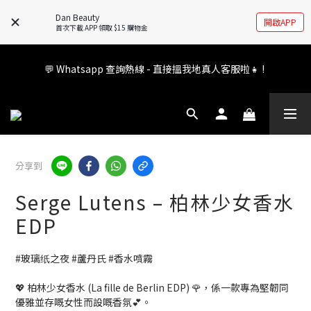
🚧全新 Dan Beauty 平台不停更新中，如有任何查詢歡迎前往 
Dan Beauty
開啟APP
FB/IG 了解更多!
首次下載 APP 領取 $15 購物金
會員權益升級中✨ 新福利即將公布💝敬請期待2026!
💬 Whatsapp 查詢熱線 - 直接搵我地真人客服啦👧 ! 
會員權益升級中✨ 新福利即將公布💝敬請期待2026!
分享到
Serge Lutens – 柏林少女香水
EDP
#玻璃纸之夜 #蘆丹氏 #香水噴霧
💖 柏林少女香水 (La fille de Berlin EDP) 🌹，係一款專為堅韌同
優雅並存嘅女性而設嘅香氛💕。