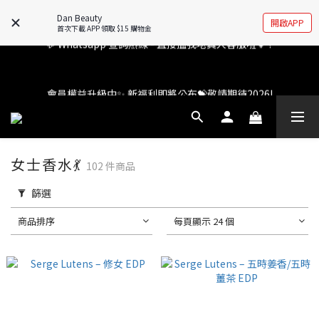
Dan Beauty
開啟APP
首次下載 APP 領取 $15 購物金
會員權益升級中✨ 新福利即將公布💝敬請期待2026!
會員權益升級中✨ 新福利即將公布💝敬請期待2026!
🚧全新 Dan Beauty 平台不停更新中，如有任何查詢歡迎前往 
FB/IG 了解更多!
女士香水💃
102 件商品
💬 Whatsapp 查詢熱線 - 直接搵我地真人客服啦👧 ! 
篩選
會員權益升級中✨ 新福利即將公布💝敬請期待2026!
商品排序
每頁顯示 24 個