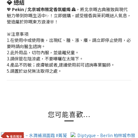
💎 總結
💖
Pekin / 北京城市限定香氛蠟燭
🏯，將北京嘅古典雅致與現代
魅力帶到妳嘅生活中✨！立即選購，感受檀香與茉莉嘅迷人氣息，
營造屬於妳嘅東方浪漫🌸！
🚨注意事項
1.在使用中或使用後，出現紅、腫、漲、癢，請立即停止使用，必
要時請向醫生諮詢。
2.此外用品，切勿內服，並遠離兒童。
3.請保管在陰涼處，不要曝曬在太陽下。
4.產品不防敏；皮膚敏感者,建議使用前可諮詢專業醫師。
5.請置於幼兒無法取得之處。
您可能喜歡...
會員獨享