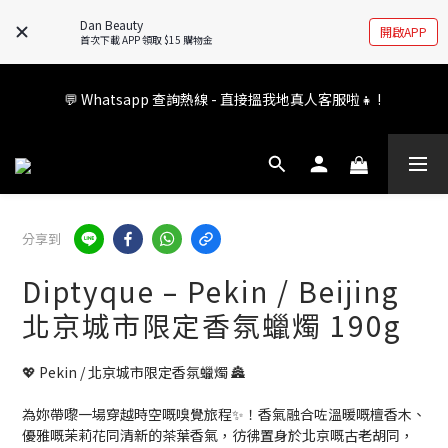
🚧全新 Dan Beauty 平台不停更新中，如有任何查詢歡迎前往 
Dan Beauty
開啟APP
FB/IG 了解更多!
首次下載 APP 領取 $15 購物金
會員權益升級中✨ 新福利即將公布💝敬請期待2026!
💬 Whatsapp 查詢熱線 - 直接搵我地真人客服啦👧 ! 
會員權益升級中✨ 新福利即將公布💝敬請期待2026!
分享到
Diptyque – Pekin / Beijing
北京城市限定香氛蠟燭 190g
💖 Pekin / 北京城市限定香氛蠟燭 🏯
為妳帶嚟一場穿越時空嘅嗅覺旅程✨！香氣融合咗溫暖嘅檀香木、
優雅嘅茉莉花同清新的茶葉香氣，彷彿置身於北京嘅古老胡同，