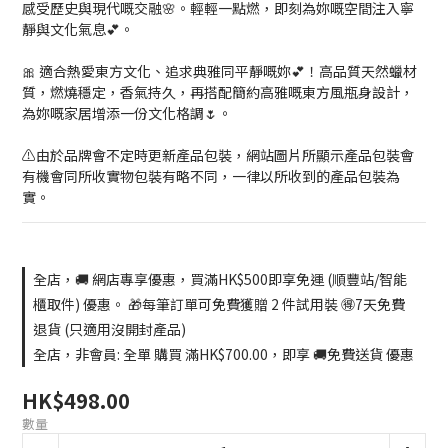
感受歷史與現代嘅交融🌸。輕輕一點燃，即刻為妳嘅空間注入寧
靜與文化氣息💕。
🎀 適合熱愛東方文化、追求典雅同平靜嘅妳💕！高品質天然蠟材
質，燃燒穩定，香氣持久，再搭配簡約高雅嘅東方風瓶身設計，
為妳嘅家居增添一份文化格調🌷。
⚠️由於品牌會不定時更新產品包裝，網站圖片所顯示產品包裝會
有機會同所收實物包裝有略不同，一律以所收到的產品包裝為
實。
全店，🚚 網店專享優惠，買滿HK$500即享免運 (順豐站/智能
櫃取件) 優惠。 🎁每筆訂單可免費獲贈 2 件試用裝 🉐7天免費
退貨 (只適用沒開封產品)
全店，非會員: 全單 購買 滿HK$700.00，即享 🚚免費送貨 優惠
HK$498.00
數量