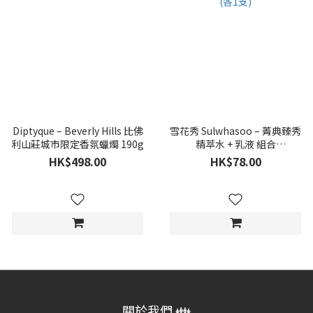
Diptyque – Beverly Hills 比佛
雪花秀 Sulwhasoo – 菁典臻秀
利山莊城市限定香氛蠟燭 190g
精萃水 + 乳液 組合
(25ml+25ml) (各1支)
HK$498.00
HK$78.00
關於我們 👪