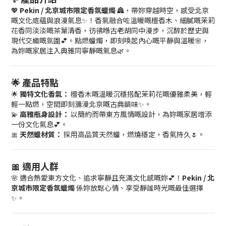
💖
Pekin / 北京城市限定香氛蠟燭
🏯，帶妳穿越時空，感受北京
嘅文化底蘊與浪漫氣息✨！香氣融合咗溫暖嘅檀香木、細膩嘅茉莉
花香同淡淡嘅茶葉清香，彷彿喺古老胡同中漫步，沉醉於歷史與
現代交織嘅氛圍💕。點燃蠟燭，即刻喚起內心嘅平靜與溫暖🌸，
為妳嘅家居注入典雅同寧靜嘅氣息🌿。
🌟 產品特點
🌟
獨特文化香氣：
檀香木嘅溫暖沉穩搭配茉莉花嘅優雅柔美，輕
輕一點燃，空間即刻瀰漫北京嘅古典韻味✨。
💫
高雅瓶身設計：
以簡約而帶東方風情嘅設計，為妳嘅家居增添
一份文化氣息💕。
🎀
天然蠟材質：
採用高品質天然蠟，燃燒穩定，香氣持久🌷。
🎀 適用人群
🌸 適合熱愛東方文化、追求寧靜且充滿文化感嘅妳💕！
Pekin / 北
京城市限定香氛蠟燭
係妳放鬆心情、享受靜謐時光嘅最佳選擇
✨。