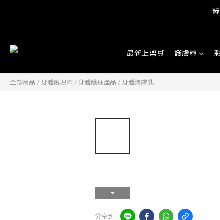

最新上架🛒
護膚💆
彩
全部商品
/
身體護理🛀
/
身體護理產品
/
身體潤膚乳
分享到