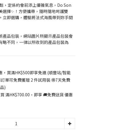
鬆，定係約會前添上優雅氣息，Do Son 
美選擇✨！方便攜帶，隨時隨地呵護雙
。立即選購，體驗將法式海風帶到妳手間
更新產品包裝，網站圖片所顯示產品包裝會
有略不同，一律以所收到的產品包裝為
惠，買滿HK$500即享免運 (順豐站/智能
筆訂單可免費獲贈 2 件試用裝 🉐7天免費
品)
 滿HK$700.00，即享 🚚免費送貨 優惠