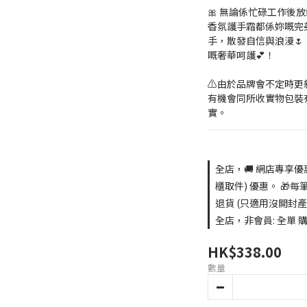
🎀 無論係忙碌工作後放
香氛護手霜都係妳嘅完
手，散發自信與浪漫
嘅奢華呵護💕！
⚠️由於品牌會不定時
有機會同所收實物包裝
實。
全店，🚚 網店專享優
櫃取件) 優惠。 🎁每
退貨 (只適用沒開封產
全店，非會員: 全單 購買
HK$338.00
數量