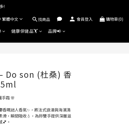
多!
繁體中文
會員登入
購物車(0)
找商品

健康保健品🏋️
品牌📢
立即購買
 – Do son (杜桑) 香
5ml
護手霜 🌸
麝香嘅迷人香氣✨，將法式浪漫與海濱清
柔滑，瞬間吸收💧，為妳雙手提供深層滋
💕。