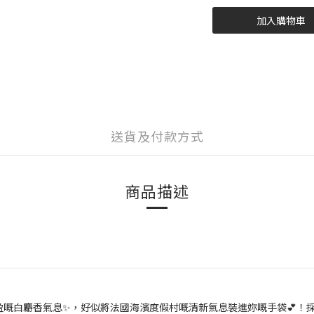
加入購物車
送貨及付款方式
商品描述
盈嘅白麝香氣息✨，好似將法國海濱度假村嘅清新氣息裝進妳嘅手袋💕！