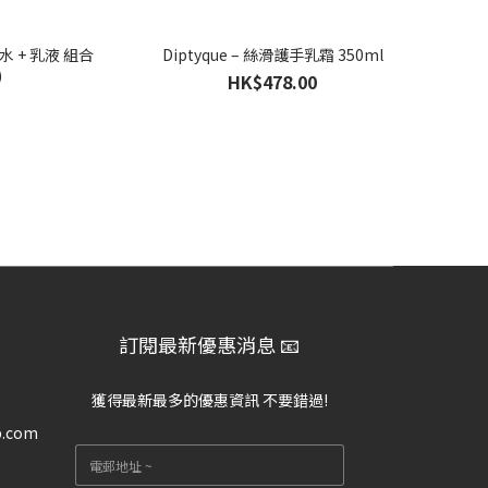
水 + 乳液 組合
Diptyque – 絲滑護手乳霜 350ml
)
HK$478.00
訂閱最新優惠消息 📧
獲得最新最多的優惠資訊 不要錯過!
p.com