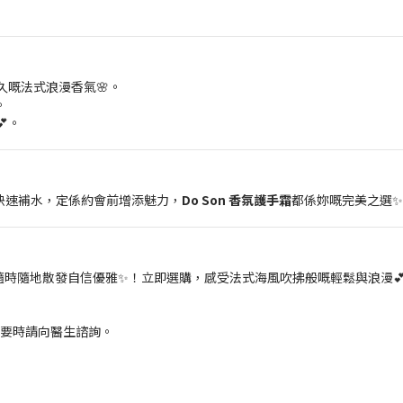
嘅法式浪漫香氣🌸。
。
。
中快速補水，定係約會前增添魅力，
Do Son 香氛護手霜
都係妳嘅完美之選
隨時隨地散發自信優雅✨！立即選購，感受法式海風吹拂般嘅輕鬆與浪漫
必要時請向醫生諮詢。