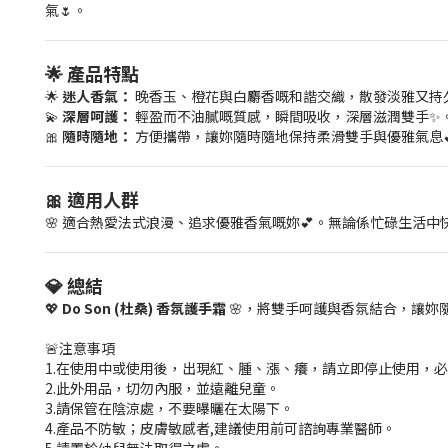
氣🌷。
🌟 產品特點
🌟
迷人香氣：
晚香玉、橙花與白麝香嘅和諧交織，散發淡雅又持久
💫
深層呵護：
輕盈而不油膩嘅質感，瞬間吸收，深層滋潤雙手✨
🎀
隨時隨地：
方便攜帶，讓妳隨時隨地保持柔滑雙手與優雅氣息
🎀 適用人群
🌸 適合熱愛法式浪漫、追求優雅香氣嘅妳💕。無論係忙碌生活
💎 總結
💖
Do Son (杜桑) 香氛護手霜
🌸，將雙手呵護與香氛結合，讓妳
🚨注意事項
1.在使用中或使用後，出現紅、腫、漲、癢，請立即停止使用，
2.此外用品，切勿內服，並遠離兒童。
3.請保管在陰涼處，不要曝曬在太陽下。
4.產品不防敏；皮膚敏感者,建議使用前可諮詢專業醫師。