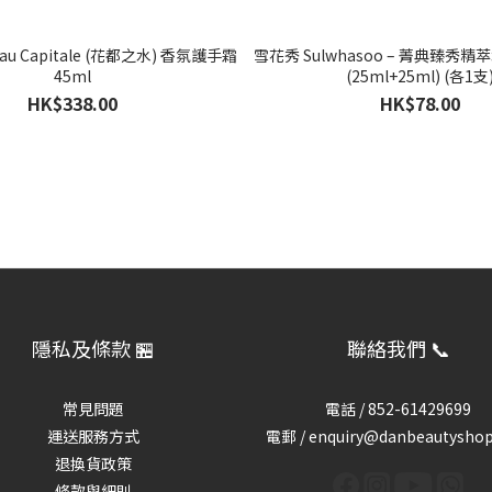
 Eau Capitale (花都之水) 香氛護手霜
雪花秀 Sulwhasoo – 菁典臻秀精萃
45ml
(25ml+25ml) (各1支
HK$338.00
HK$78.00
隱私及條款 🏪
聯絡我們 📞
常見問題
電話 /
852-61429699
運送服務方式
電郵 / enquiry@danbeautysho
退換貨政策
條款與細則