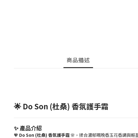
商品描述
🌟 Do Son (杜桑) 香氛護手霜
✨ 產品介紹
💖
Do Son (杜桑) 香氛護手霜
🌸，揉合濃郁嘅晚香玉花香調與輕