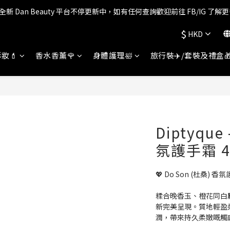
全新 Dan Beauty 平台不停更新中，如有任何查詢歡迎前往 FB/IG 了解更
會員權益升級中✨ 新福利即將公布💝敬請期待2026!
$
HKD
💬 Whatsapp 查詢熱線 - 直接搵我地真人客服啦👧 ! 
妝💄
香水香薰🌹
身體護理🛀
旅行裝✈️/套裝及禮盒
會員權益升級中✨ 新福利即將公布💝敬請期待2026!
Diptyque
氛護手霜 4
💖 Do Son (杜桑) 香氛
糅合晚香玉、橙花同白
新完美呈現。質地輕盈
潤，帶來持久柔嫩嘅觸感