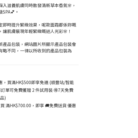
深入滋養肌膚同時散發清新草本香氣🌸，
SPA💕。
定即時提升緊緻效果，呢款面霜都係妳嘅
，讓肌膚展現年輕緊緻嘅迷人光彩🌸！
更新產品包裝，網站圖片所顯示產品包裝會
有略不同，一律以所收到的產品包裝為
惠，買滿HK$500即享免運 (順豐站/智能
筆訂單可免費獲贈 2 件試用裝 🉐7天免費
品)
 滿HK$700.00，即享 🚚免費送貨 優惠