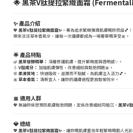
🌟 黑茶V肽提拉緊緻面霜 (Fermentalift 
✨ 產品介紹
💖
黑茶V肽提拉緊緻面霜✨
，專為追求緊緻彈潤肌膚嘅妳而設💕
帶來淡淡草本香氣🌸，讓每一次護膚都成為一場奢華嘅享受🎀。
🌟 產品特點
🌿
黑茶發酵精華：
深層修護肌膚，提升緊緻度與透明感✨。
💧
V肽成分：
加強肌膚彈性，改善細紋與鬆弛問題🎀。
🌸
柔滑質地：
快速吸收，滋潤而不黏膩，為肌膚注入活力💕。
🎀
草本香氣：
清新宜人，讓妳的護膚過程更放鬆愉悅🌸。
🎀 適用人群
💖 無論妳係想預防肌膚鬆弛問題，定係改善細紋同暗沉，
黑茶V
💎 總結
💖
黑茶V肽提拉緊緻面霜✨
，讓妳嘅肌膚重拾年輕緊緻嘅動人光彩