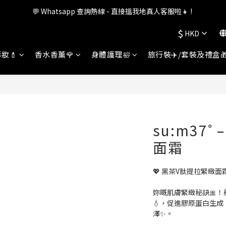
💬 Whatsapp 查詢熱線 - 直接搵我地真人客服啦👧 ! 
會員權益升級中✨ 新福利即將公布💝敬請期待2026!
$
HKD
會員權益升級中✨ 新福利即將公布💝敬請期待2026!
妝💄
香水香薰🌹
身體護理🛀
旅行裝✈️/套裝及禮盒
su:m37
面霜
💖 黑茶V肽提拉緊緻面
妳嘅肌膚緊緻秘訣🎀！
💧，促進膠原蛋白生
澤✨。