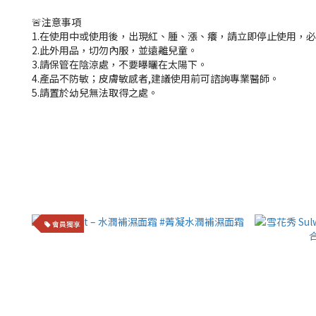
🚨注意事項
1.在使用中或使用後，出現紅、腫、漲、癢，請立即停止使用，
2.此外用品，切勿內服，並遠離兒童。
3.請保管在陰涼處，不要曝曬在太陽下。
4.產品不防敏；皮膚敏感者,建議使用前可諮詢專業醫師。
5.請置於幼兒無法取得之處。
會員獨享