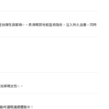
膚重拾彈性與緊緻✨。柔滑嘅質地輕盈易吸收，注入持久滋養，同時
提效果嘅女性✨。
最呵護嘅護膚體驗🌸！