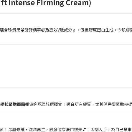
Intense Firming Cream)
！蘊含珍貴黑茶發酵精華🍃及高效V肽成分💧，促進膠原蛋白生成，令肌
肽提拉緊緻面霜
都係妳嘅理想選擇🌸！適合所有膚質，尤其係需要緊緻拉
🎀！深層修護，滋潤再生，散發健康嘅自然美💕。即刻入手，為自己帶來