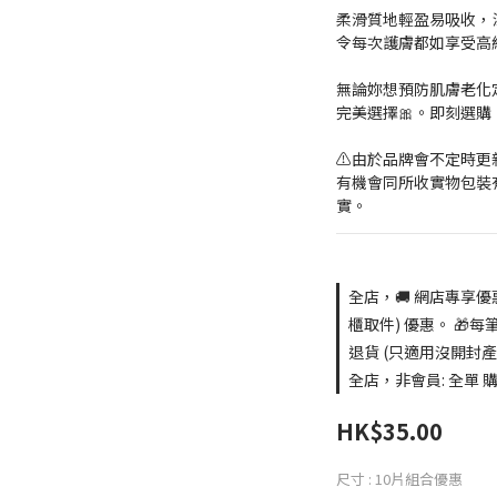
柔滑質地輕盈易吸收，
令每次護膚都如享受高級
無論妳想預防肌膚老化
完美選擇🎀。即刻選購
⚠️由於品牌會不定時
有機會同所收實物包裝
實。
全店，🚚 網店專享優
櫃取件) 優惠。 🎁每
退貨 (只適用沒開封產
全店，非會員: 全單 購買
HK$35.00
尺寸
: 10片組合優惠