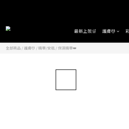
最新上架🛒
護膚💆
彩
全部商品
/
護膚💆
/
精華/安瓶
/
保濕精華👑