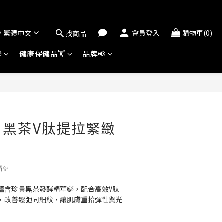
繁體中文
會員登入
購物車(0)
找商品

健康保健品🏋️
品牌📢
立即購買
˚ – 黑茶V肽提拉緊緻
霜✨
蘊含珍貴黑茶發酵精華🍃，配合高效V肽
成，改善鬆弛同細紋，讓肌膚重拾彈性與光