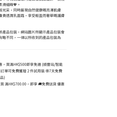
滑細緻💖。
輕光采，同時展現自然健康嘅亮澤肌膚
華瓊貴透潤乳面霜，享受輕盈而奢華嘅護膚
更新產品包裝，網站圖片所顯示產品包裝會
有略不同，一律以所收到的產品包裝為
惠，買滿HK$500即享免運 (順豐站/智能
筆訂單可免費獲贈 2 件試用裝 🉐7天免費
品)
 滿HK$700.00，即享 🚚免費送貨 優惠