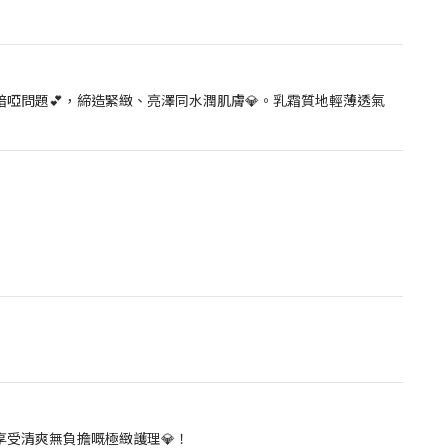
啞問題💕，締造緊緻、亮澤同水潤肌膚💎。乳霜質地輕薄透氣
享受清爽無負擔嘅極緻護理💎！