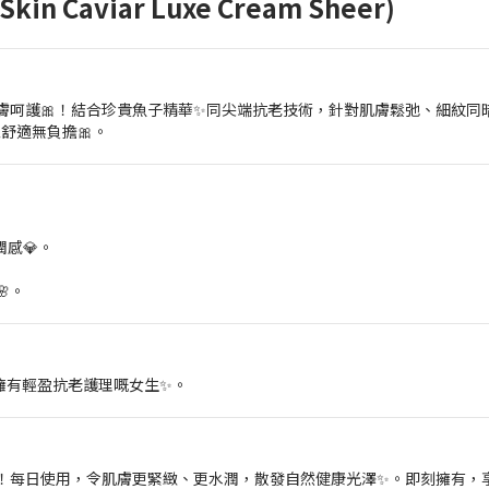
 Caviar Luxe Cream Sheer)
膚呵護🎀！結合珍貴魚子精華✨同尖端抗老技術，針對肌膚鬆弛、細紋同暗
舒適無負擔🎀。
感💎。
。
望擁有輕盈抗老護理嘅女生✨。
！每日使用，令肌膚更緊緻、更水潤，散發自然健康光澤✨。即刻擁有，