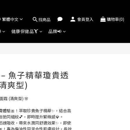
繁體中文
會員登入
購物車(0)
找商品

健康保健品🏋️
品牌📢
立即購買
rie – 魚子精華瓊貴透
(清爽型)
霜 (清爽型) 🌸
膚體驗🎀！萃取珍貴魚子精華✨，結合高
弛同細紋💕，即時提升緊緻感💎。
，迅速吸收，帶來水潤同舒適效果✨，即使
🎀！專為偏油性同混合性肌膚設計，長效