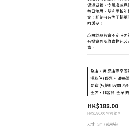
保濕滋養，令肌膚感覺柔
每日使用，幫妳重拾年
🌸！即刻擁有魚子精
呵護💎！
⚠️由於品牌會不定時
有機會同所收實物包裝
實。
全店，🚚 網店專享優
櫃取件) 優惠。 🎁每
退貨 (只適用沒開封產
全店，非會員: 全單 購買
HK$188.00
HK$180.00
會員獨享
尺寸
: 5ml (試用裝)