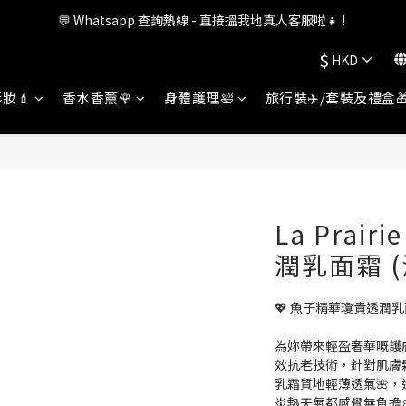
💬 Whatsapp 查詢熱線 - 直接搵我地真人客服啦👧 ! 
會員權益升級中✨ 新福利即將公布💝敬請期待2026!
$
HKD
會員權益升級中✨ 新福利即將公布💝敬請期待2026!
妝💄
香水香薰🌹
身體護理🛀
旅行裝✈️/套裝及禮盒
La Prai
潤乳面霜 
💖 魚子精華瓊貴透潤乳面
為妳帶來輕盈奢華嘅護
效抗老技術，針對肌膚鬆
乳霜質地輕薄透氣🌺
炎熱天氣都感覺無負擔