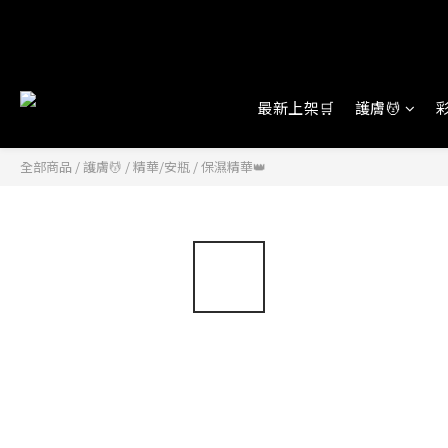
最新上架🛒
護膚💆
彩
全部商品
/
護膚💆
/
精華/安瓶
/
保濕精華👑