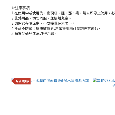
🚨注意事項
1.在使用中或使用後，出現紅、腫、漲、癢，請立即停止使用，
2.此外用品，切勿內服，並遠離兒童。
3.請保管在陰涼處，不要曝曬在太陽下。
4.產品不防敏；皮膚敏感者,建議使用前可諮詢專業醫師。
5.請置於幼兒無法取得之處。
會員獨享