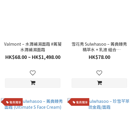
Valmont – 水潤補濕面霜 #菁凝
雪花秀 Sulwhasoo – 菁典臻秀
水潤補濕面霜
精萃水 + 乳液 組合
(25ml+25ml) (各1支)
HK$68.00 ~ HK$1,498.00
HK$78.00
會員獨享
會員獨享