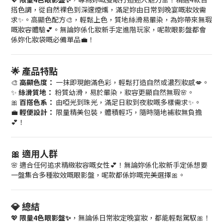
搭色調，從自然裸色到深邃煙燻，滿足妳由日常到晚宴嘅妝效需
求✨。高顯色配方🎨，輕鬆上色，質地絲滑易暈染，為妳帶來無瑕
嘅妝容體驗💕。無論妳係化妝新手定進階玩家，呢款眼影盤都會
係妳化妝袋嘅必備單品💼！
🌟 產品特點
🎨
高顯色度：
一抹即現飽滿色彩，輕鬆打造自然或濃烈妝感💋。
✨
絲滑質地：
粉質幼滑，易於暈染，妝容更顯自然無瑕🌸。
🎀
百搭色系：
由啞光到珠光，滿足日妝到夜妝嘅多樣需求✨。
💼
輕便設計：
限量精美包裝，體積輕巧，隨時隨地補妝無負擔
💕！
🎀 適用人群
🌸 適合任何追求精緻妝容嘅女性💕！無論妳係化妝新手定係想要
一盤集合多種妝效嘅眼影盤，呢款都係妳嘅完美選擇🎀。
💎 總結
💖
限量4色眼影盤✨
，無論係日常妝定晚宴妝，都能輕鬆駕馭🎀！