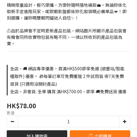
精緻限量設計，輕巧便攜，方便妳隨時隨地補妝💼。無論妳係化
妝新手定進階玩家，呢款眼影盤都係妳化妝袋嘅必備單品💋！即
刻選購，讓妳嘅雙眼閃耀迷人自信✨！
⚠️由於品牌會不定時更新產品包裝，網站圖片所顯示產品包裝會
有機會同所收實物包裝有略不同，一律以所收到的產品包裝為
實。
全店，🚚 網店專享優惠，買滿HK$500即享免運 (順豐站/智能
櫃取件) 優惠。 🎁每筆訂單可免費獲贈 2 件試用裝 🉐7天免費
退貨 (只適用沒開封產品)
全店，非會員: 全單 購買 滿HK$700.00，即享 🚚免費送貨 優惠
HK$78.00
數量
加入購物車
立即購買