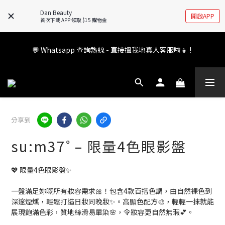
🚧全新 Dan Beauty 平台不停更新中，如有任何查詢歡迎前往 
Dan Beauty
開啟APP
FB/IG 了解更多!
首次下載 APP 領取 $15 購物金
會員權益升級中✨ 新福利即將公布💝敬請期待2026!
💬 Whatsapp 查詢熱線 - 直接搵我地真人客服啦👧 ! 
會員權益升級中✨ 新福利即將公布💝敬請期待2026!
分享到
su:m37˚ – 限量4色眼影盤
💖 限量4色眼影盤✨
一盤滿足妳嘅所有妝容需求🎀！包含4款百搭色調，由自然裸色到
深邃煙燻，輕鬆打造日妝同晚妝✨。高顯色配方🎨，輕輕一抹就能
展現飽滿色彩，質地絲滑易暈染🌸，令妝容更自然無瑕💕。