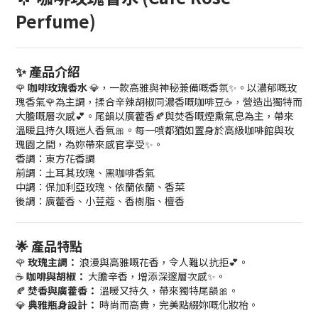
Perfume)
✨ 產品介紹
🌹
咖啡玫瑰香水
💎，一款高雅與神秘兼備嘅香氛✨。以濃郁嘅玫
瑰香氣🌹為主調，揉合辛辣胡椒同濃香嘅咖啡豆☕，營造出獨特而
大膽嘅層次感💕。尾韻以廣藿香🍂與焚香嘅煙熏氣息為主，帶來
溫暖且持久嘅迷人香氣🎀。每一噴都猶如置身於高級咖啡館與玫
瑰園之間，為妳帶來感官享受✨。
香調：東方花香調
前調：土耳其玫瑰、黑咖啡香氣
中調：保加利亞玫瑰、依蘭依蘭、香菜
後調：廣藿香、小荳蔻、香樹脂、檀香
🌟 產品特點
🌹
玫瑰主調：
浪漫與高雅嘅花香，令人難以抗拒💕。
☕
咖啡與胡椒：
大膽辛香，增添深邃層次感✨。
🍂
焚香與廣藿香：
溫暖又持久，帶來獨特尾韻🎀。
💎
典雅瓶身設計：
時尚而高貴，完美點綴妳嘅化妝枱。