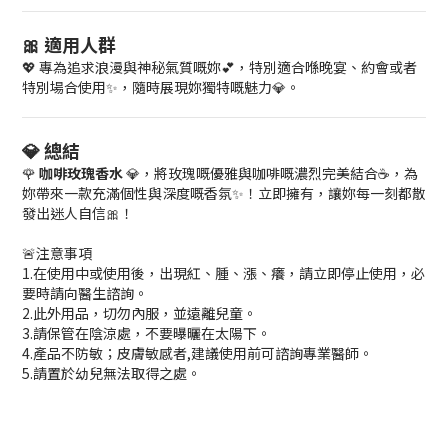
🎀 適用人群
💖 專為追求浪漫與神秘氣質嘅妳💕，特別適合喺晚宴、約會或者
特別場合使用✨，隨時展現妳獨特嘅魅力💎。
💎 總結
🌹
咖啡玫瑰香水
💎，將玫瑰嘅優雅與咖啡嘅濃烈完美結合☕，為
妳帶來一款充滿個性與深度嘅香氛✨！立即擁有，讓妳每一刻都散
發出迷人自信🎀！
🚨注意事項
1.在使用中或使用後，出現紅、腫、漲、癢，請立即停止使用，必
要時請向醫生諮詢。
2.此外用品，切勿內服，並遠離兒童。
3.請保管在陰涼處，不要曝曬在太陽下。
4.產品不防敏；皮膚敏感者,建議使用前可諮詢專業醫師。
5.請置於幼兒無法取得之處。