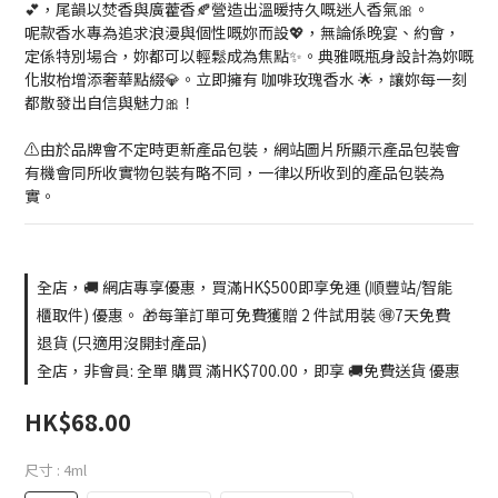
💕，尾韻以焚香與廣藿香🍂營造出溫暖持久嘅迷人香氣🎀。
呢款香水專為追求浪漫與個性嘅妳而設💖，無論係晚宴、約會，
定係特別場合，妳都可以輕鬆成為焦點✨。典雅嘅瓶身設計為妳嘅
化妝枱增添奢華點綴💎。立即擁有 咖啡玫瑰香水 🌟，讓妳每一刻
都散發出自信與魅力🎀！
⚠️由於品牌會不定時更新產品包裝，網站圖片所顯示產品包裝會
有機會同所收實物包裝有略不同，一律以所收到的產品包裝為
實。
全店，🚚 網店專享優惠，買滿HK$500即享免運 (順豐站/智能
櫃取件) 優惠。 🎁每筆訂單可免費獲贈 2 件試用裝 🉐7天免費
退貨 (只適用沒開封產品)
全店，非會員: 全單 購買 滿HK$700.00，即享 🚚免費送貨 優惠
HK$68.00
尺寸
: 4ml