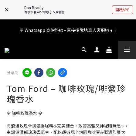
🚧全新 Dan Beauty 平台不停更新中，如有任何查詢歡迎前往 
Dan Beauty
開啟APP
FB/IG 了解更多!
首次下載 APP 領取 $15 購物金
會員權益升級中✨ 新福利即將公布💝敬請期待2026!
💬 Whatsapp 查詢熱線 - 直接搵我地真人客服啦👧 ! 
會員權益升級中✨ 新福利即將公布💝敬請期待2026!
分享到
Tom Ford – 咖啡玫瑰/啡縈珍
瑰香水
🌹 咖啡玫瑰香水 💎
將浪漫玫瑰🌹與濃香咖啡☕完美結合，散發高雅又神秘嘅氣息✨。
主調係濃郁玫瑰香氣🌹，配以胡椒嘅辛辣同咖啡豆☕嘅濃烈層次