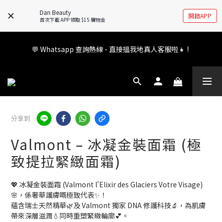
🚧全新 Dan Beauty 平台不停更新中，如有任何查詢歡迎前往 
Dan Beauty
開啟APP
FB/IG 了解更多!
首次下載 APP 領取 $15 購物金
會員權益升級中✨ 新福利即將公布💝敬請期待2026!
💬 Whatsapp 查詢熱線 - 直接搵我地真人客服啦👧 ! 
會員權益升級中✨ 新福利即將公布💝敬請期待2026!
分享到
Valmont – 冰凝金裝面霜 (極
致提拉緊緻面霜)
💖 冰凝金裝面霜 (Valmont l'Elixir des Glaciers Votre Visage) 
🌸，係奢華護膚嘅極致代表✨！
蘊含瑞士天然精華🌿及 Valmont 獨家 DNA 修護科技🔬，為肌膚
帶來深層滋潤💧同時重塑緊緻輪廓💕。