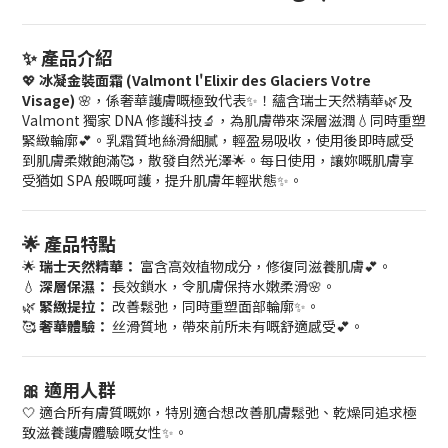
✨ 產品介紹
💖
冰凝金裝面霜 (Valmont l'Elixir des Glaciers Votre
Visage)
🌸，係奢華護膚嘅極致代表✨！蘊含瑞士天然精華🌿及
Valmont 獨家 DNA 修護科技🔬，為肌膚帶來深層滋潤💧同時重塑
緊緻輪廓💕。乳霜質地絲滑細膩，輕盈易吸收，使用後即時感受
到肌膚柔嫩飽滿🥰，散發自然光澤🌟。每日使用，讓妳嘅肌膚享
受猶如 SPA 般嘅呵護，提升肌膚年輕狀態✨。
🌟 產品特點
🌟
瑞士天然精華：
富含高效植物成分，修復同滋養肌膚💕。
💧
深層保濕：
長效鎖水，令肌膚保持水嫩柔滑🌸。
🌿
緊緻提拉：
改善鬆弛，同時重塑面部輪廓✨。
🥰
奢華體驗：
丝滑質地，帶來前所未有嘅舒適感受💕。
🎀 適用人群
🤍 適合所有膚質嘅妳，特別適合想改善肌膚鬆弛、乾燥同追求極
致滋養護膚體驗嘅女性✨。