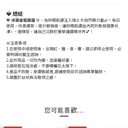
💎 總結
💖
冰凝金裝面霜
🌸，為妳嘅肌膚注入瑞士大自然嘅力量🌿！每日
使用，改善膚質，提升緊緻度，讓妳嘅肌膚由內而外散發健康光
澤✨。選擇佢，讓自己沉醉於奢華護膚嘅世界💕！
🚨注意事項
1.在使用中或使用後，出現紅、腫、漲、癢，請立即停止使用，必
要時請向醫生諮詢。
2.此外用品，切勿內服，並遠離兒童。
3.請保管在陰涼處，不要曝曬在太陽下。
4.產品不防敏；皮膚敏感者,建議使用前可諮詢專業醫師。
5.請置於幼兒無法取得之處。
您可能喜歡...