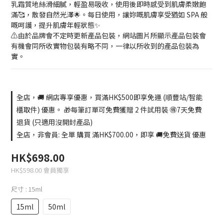
乳霜質地絲滑細膩，輕盈易吸收，使用後即時感受到肌膚柔嫩飽
滿🥰，散發自然光澤🌟。每日使用，讓妳嘅肌膚享受猶如 SPA 般
嘅呵護，提升肌膚年輕狀態✨
⚠️由於品牌會不定時更新產品包裝，網站圖片所顯示產品包裝會
有機會同所收實物包裝有略不同，一律以所收到的產品包裝為
實。
全店，🚚 網店專享優惠，買滿HK$500即享免運 (順豐站/智能
櫃取件) 優惠。 🎁每筆訂單可免費獲贈 2 件試用裝 🉐7天免費
退貨 (只適用沒開封產品)
全店，非會員: 全單 購買 滿HK$700.00，即享 🚚免費送貨 優惠
HK$698.00
HK$598.00
會員獨享
尺寸
: 15ml
15ml
50ml